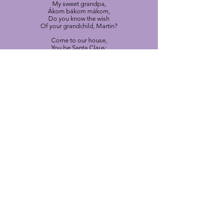
My sweet grandpa,
Ákom bákom mákom,
Do you know the wish
Of your grandchild, Martin?
Come to our house,
You be Santa Claus;
From your white beard,
Maybe the snow will fall.
Maybe the snow will fall,
Onto the forest,
onto the field;
And maybe the spring might even
Get scared away.
On the juniper-topped hills
Of round piles of snow,
The sled might even fly
With ringing sleighbells.
Come to us, grandpa,
Ákom bákom mákom,
Kissing your hand
Is your grandchild, Martin.
Composer's note:
I wrote this piece in honor of my childhood
love of snow, and it is an attempt to recreate