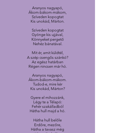
Aranyos nagyapó,
Ákom-bákom-mákom,
Szíveden kopogtat
Kis unokád, Márton.
Szíveden kopogtat
Gyönge kis ujjával,
Könnyeket pergető
Nehéz bánatával.
Mit ér, amit küldtél,
A szép csengős szánkó?
Az egész határban
Régen nincsen már hó.
Aranyos nagyapó,
Ákom-bákom-mákom.
Tudod-e, mire kér
Kis unokád, Márton?
Gyere el mihozzánk,
Légy te a Télapó:
Fehér szakálladból
Hátha hull majd a hó.
Hátha hull belőle
Erdőre, mezőre,
Hátha a tavasz még