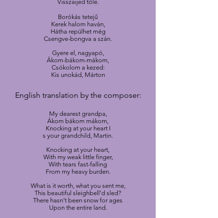
Visszaijed tőle.
Borókás tetejű
Kerek halom haván,
Hátha repülhet még
Csengve-bongva a szán.
Gyere el, nagyapó,
Ákom-bákom-mákom,
Csókolom a kezed:
Kis unokád, Márton
English translation by the composer:
My dearest grandpa,
Ákom bákom mákom,
Knocking at your heart I
s your grandchild, Martin.
Knocking at your heart,
With my weak little finger,
With tears fast-falling
From my heavy burden.
What is it worth,
what you sent me,
This beautiful sleighbell’d sled?
There hasn’t been snow for ages
Upon the entire land.